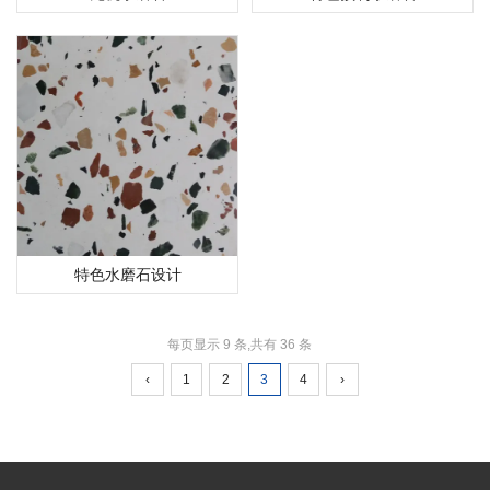
特色水磨石设计
每页显示 9 条,共有 36 条
‹
1
2
3
4
›