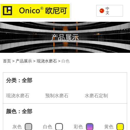
中
文
产品展示
首页 > 产品展示 > 现浇水磨石
>
白色
分类：全部
现浇水磨石
预制水磨石
水磨石定制
颜色：全部
灰色
白色
彩色
黄色