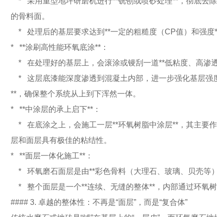
* 采用重型地坪研磨机进行**铣刨或喷砂处理**，彻底
的骨料面。
* 处理后的基层要求达到**一定的粗糙度（CP值）和强度
* **涂刷高性能环氧底涂**：
* 在处理好的基层上，会滚涂或镘刮一道**低粘度、高渗透
* 这层底漆能深度渗透到混凝土内部，进一步强化基层强度
**，确保整个系统从上到下浑然一体。
* **中涂层的承上启下**：
* 在底涂之上，会施工一层**环氧树脂中涂层**，其主
层和面层具有极佳的粘结性。
* **面层一体化施工**：
* 环氧磨石面层是由**彩色骨料（大理石、玻璃、贝壳等
* 整个面层是一个**连续、无缝的整体**，内部通过环
#### 3. 卓越的整体性：不再是“面层”，而是“复合体”