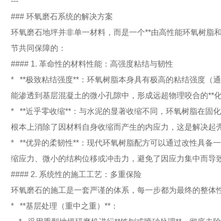
---
### 环氧磨石系统的解决方案
环氧磨石地坪并非单一材料，而是一个**由高性能环氧树脂
节共同保障的：
#### 1. 革命性的材料性能：高强度粘结与韧性
* **极致粘结强度**：环氧树脂本身具有极高的粘结强度
能渗透到基层混凝土的微小孔隙中，形成远超物理咬合的**化学
* **近乎零收缩**：与水泥的显著收缩不同，环氧树脂在固化
根本上消除了因材料自身收缩而产生的内应力，这是解决起壳问
* **优异的柔韧性**：现代环氧树脂配方可以通过改性具
缩应力、微小的结构位移或冲击力，避免了因应力集中而导
#### 2. 系统性的施工工艺：多重保险
环氧磨石的施工是一套严谨的体系，每一步都为最终的整体
* **基层处理（重中之重）**：