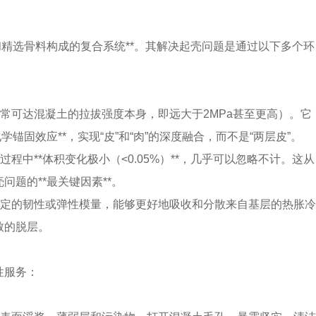
和精选骨料构成的复合系统**。其解决起壳问题是通过以下多个环
（通常可达混凝土的拉拔强度本身，即远大于2MPa甚至更高）。它
锚固效应**，实现“皮”和“肉”的深度融合，而不是“两层皮”。
过程中**体积变化极小（<0.05%）**，几乎可以忽略不计。这从
题的**最关键因素**。
备一定的韧性或弹性模量，能够更好地吸收和分散来自基层的热胀冷
致的脱层。
性服务：