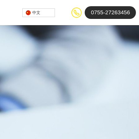
0755-27263456
中文